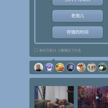
老炮儿
狩猎的时间
31
本片已有
人数猜对了片名